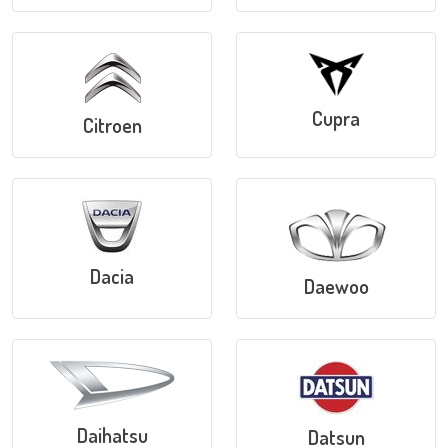
Cupra
Citroen
Dacia
Daewoo
Daihatsu
Datsun