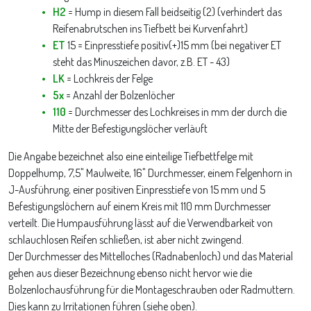
H2
= Hump in diesem Fall beidseitig (2) (verhindert das
Reifenabrutschen ins Tiefbett bei Kurvenfahrt)
ET
15 = Einpresstiefe positiv(+)15 mm (bei negativer ET
steht das Minuszeichen davor, z.B. ET - 43)
LK
= Lochkreis der Felge
5x
= Anzahl der Bolzenlöcher
110
= Durchmesser des Lochkreises in mm der durch die
Mitte der Befestigungslöcher verläuft
Die Angabe bezeichnet also eine einteilige Tiefbettfelge mit
Doppelhump, 7,5" Maulweite, 16" Durchmesser, einem Felgenhorn in
J-Ausführung, einer positiven Einpresstiefe von 15 mm und 5
Befestigungslöchern auf einem Kreis mit 110 mm Durchmesser
verteilt. Die Humpausführung lässt auf die Verwendbarkeit von
schlauchlosen Reifen schließen, ist aber nicht zwingend.
Der Durchmesser des Mittelloches (Radnabenloch) und das Material
gehen aus dieser Bezeichnung ebenso nicht hervor wie die
Bolzenlochausführung für die Montageschrauben oder Radmuttern.
Dies kann zu Irritationen führen (siehe oben).