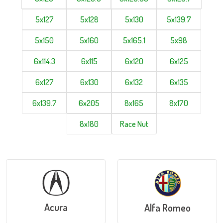
5x127
5x128
5x130
5x139.7
5x150
5x160
5x165.1
5x98
6x114.3
6x115
6x120
6x125
6x127
6x130
6x132
6x135
6x139.7
6x205
8x165
8x170
8x180
Race Nut
Acura
Alfa Romeo