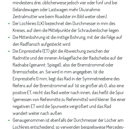
mindestens drei, üblicherweise jedoch vier oder fünf und bei
Geländewagen oder Lastwagen mehr (Ausnahme:
Zentralmutter wie beim Roadster im Bild weiter oben).
Der Lochkreis (LK) bezeichnet den Durchmesser in mm des
Kreises, auf dem die Mittelpunkte der Schraubenlöcher liegen.
Die Mittenbohrung ist die mittige Bohrung, mit der die Felge auf
den Radflansch aufgesteckt wird.
Die Einpresstiefe (ET) gibt die Abweichung zwischen der
Radmitte und der inneren Anlagefläche der Radscheibe auf der
Radnabe (genannt: Spiegel), also der Bremstrommel oder
Bremsscheibe, an. Sie wird in mm angegeben. Ist die
Einpresstiefe 0 mm, liegt das Rad in der Symmetrieebene des
Reifens auf der Bremstrommel auf. Ist sie größer als 0, also eine
positive ET, reicht das Rad weiter nach innen, das heißt die Spur
(gemessen von Reifenmitte zu Reifenmitte) wird kleiner. Bei einer
negativen ET wird die Spurweite vergrößert und das Rad
wandert weiter nach außen.
Genaugenommen ist ebenfalls der Durchmesser der Löcher am
Lochkreis entscheidend, so verwenden beispielsweise Mercedes-