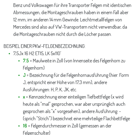
Benz und Volkswagen für ihre Transporter Felgen mit identischen
Abmessungen, die Montageschrauben haben in einem Fall aber
12 mm, im anderen 14 mm Gewinde. Leichtmetallfelgen von
Mercedes sind also auf VW-Transportern nicht verwendbar, da
die Montageschrauben nicht durch die Löcher passen.
BEISPIEL EINER PKW-FELGENBEZEICHNUNG:
7,5Jx 16 H2 ET15, LK 5x110'
7.5
= Maulweite in Zoll (von Innenseite des Felgenhorn zu
Felgenhorn)
J
= Bezeichnung für die Felgenhornausführung (hier: Form
J, entspricht einer Höhe von 17,3 mm), andere
Ausführungen: H, P, K, JK, etc.
x
= Kennzeichnung einer einteiligen Tiefbettfelge (x wird
heute als "mal" gesprochen, war aber ursprünglich auch
gesprochen als "x" vorgesehen), andere Ausführung: -
(sprich "Strich") bezeichnet eine mehrteilige Flachbettfelge
16
= Felgendurchmesser in Zoll (gemessen an der
Felgenschulter)