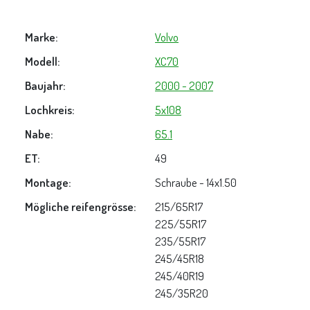
Marke:
Volvo
Modell:
XC70
Baujahr:
2000 - 2007
Lochkreis:
5x108
Nabe:
65.1
ET:
49
Montage:
Schraube - 14x1.50
Mögliche reifengrösse:
215/65R17
225/55R17
235/55R17
245/45R18
245/40R19
245/35R20