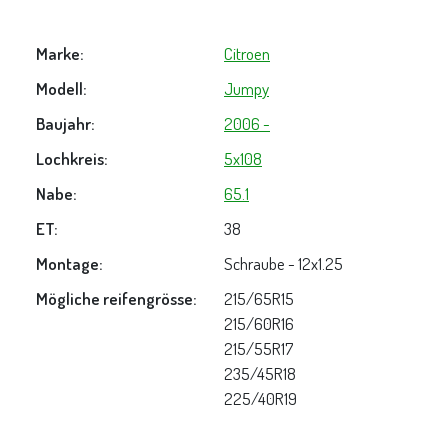
Marke:
Citroen
Modell:
Jumpy
Baujahr:
2006 -
Lochkreis:
5x108
Nabe:
65.1
ET:
38
Montage:
Schraube - 12x1.25
Mögliche reifengrösse:
215/65R15
215/60R16
215/55R17
235/45R18
225/40R19