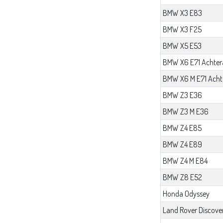
BMW X3 E83
BMW X3 F25
BMW X5 E53
BMW X6 E71 Achter
BMW X6 M E71 Acht
BMW Z3 E36
BMW Z3 M E36
BMW Z4 E85
BMW Z4 E89
BMW Z4 M E84
BMW Z8 E52
Honda Odyssey
Land Rover Discovery