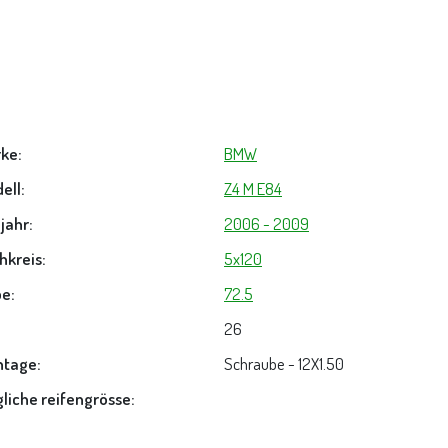
ke:
BMW
ell:
Z4 M E84
jahr:
2006 - 2009
hkreis:
5x120
e:
72.5
26
tage:
Schraube - 12X1.50
liche reifengrösse: