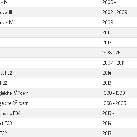
y IV
2009 -
ver III
2002 - 2009
over IV
2009 -
2010 -
2012 -
1998 - 2001
2007 - 2011
let F22
2014 -
 F22
2013 -
gleiche RÃ¤dern
1990 - 1999
gleiche RÃ¤dern
1998 - 2005
urismo F34
2013 -
let F33
2014 -
 F32
2013 -