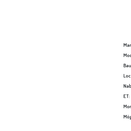
Mar
Mod
Bau
Loc
Nab
ET:
Mon
Mög