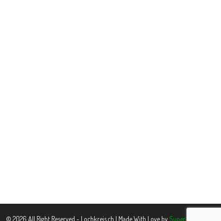
© 2026 All Right Reserved - Lochkreis.ch | Made With Love by
Super-www.pl