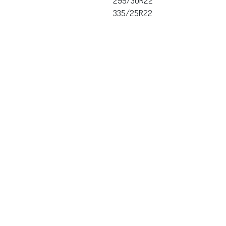
295/30R22
335/25R22