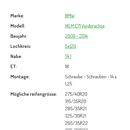
Marke:
BMW
Modell:
X6 M E71 Vorderachse
Baujahr:
2009 - 2014
Lochkreis:
5x120
Nabe:
74.1
ET:
18
Montage:
Schraube - Schrauben - 14 x
1,25
Mögliche reifengrösse:
275/40R20
315/35R20
285/35R21
325/30R21
265/35R22