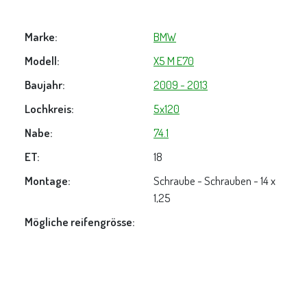
Marke:
BMW
Modell:
X5 M E70
Baujahr:
2009 - 2013
Lochkreis:
5x120
Nabe:
74.1
ET:
18
Montage:
Schraube - Schrauben - 14 x
1,25
Mögliche reifengrösse: