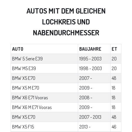
AUTOS MIT DEM GLEICHEN
LOCHKREIS UND
NABENDURCHMESSER
AUTO
BAUJAHRE
ET
BMW 5 Serie E39
1995 - 2003
20
BMW M5 E39
1998 - 2003
20
BMW X5 E70
2007 -
48
BMW X5 M E70
2009 -
18
BMW X6 E71 Vooras
2008 -
18
BMW X6 M E71 Vooras
2009 -
18
BMW X5 E70
2007 - 2013
48
BMW X5 F15
2013 -
46