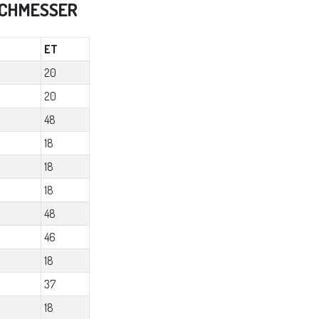
RCHMESSER
ET
20
20
48
18
18
18
48
46
18
37
18