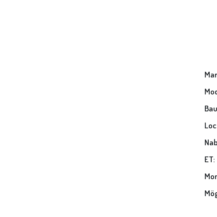
Mar
Mod
Bau
Loc
Nab
ET:
Mon
Mög