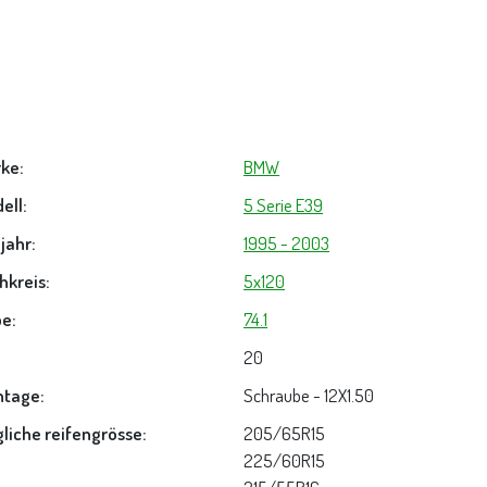
ke:
BMW
ell:
5 Serie E39
jahr:
1995 - 2003
hkreis:
5x120
e:
74.1
20
tage:
Schraube - 12X1.50
liche reifengrösse:
205/65R15
225/60R15