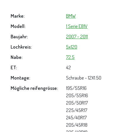
Marke:
BMW
Modell:
1 Serie E81V
Baujahr:
2007 - 2011
Lochkreis:
5x120
Nabe:
72.5
ET:
42
Montage:
Schraube - 12X1.50
Mögliche reifengrösse:
195/55R16
205/55R16
205/50R17
225/45R17
245/40R17
205/45R18