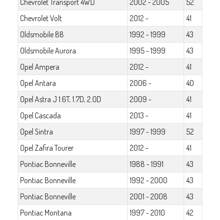
Chevrolet Transport 4WD
2002 - 2005
52
Chevrolet Volt
2012 -
41
Oldsmobile 88
1992 - 1999
43
Oldsmobile Aurora
1995 - 1999
43
Opel Ampera
2012 -
41
Opel Antara
2006 -
40
Opel Astra J 1.6T, 1.7D, 2.0D
2009 -
41
Opel Cascada
2013 -
41
Opel Sintra
1997 - 1999
52
Opel Zafira Tourer
2012 -
41
Pontiac Bonneville
1988 - 1991
43
Pontiac Bonneville
1992 - 2000
43
Pontiac Bonneville
2001 - 2008
43
Pontiac Montana
1997 - 2010
42