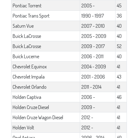
Pontiac Torrent
2005 -
45
Pontiac Trans Sport
1990 - 1997
36
Saturn Vue
2007 - 2010
40
Buick LaCrosse
2005 - 2009
40
Buick LaCrosse
2009 - 2017
52
Buick Lucerne
2006 - 2011
40
Chevrolet Equinox
2004 - 2009
41
Chevrolet Impala
2001 - 2006
43
Chevrolet Orlando
2011 - 2014
41
Holden Captiva
2006 -
46
Holden Cruze Diesel
2009 -
41
Holden Cruze Wagon Diesel
2012 -
41
Holden Volt
2012 -
41
Opel Antara
2006 - 2014
40