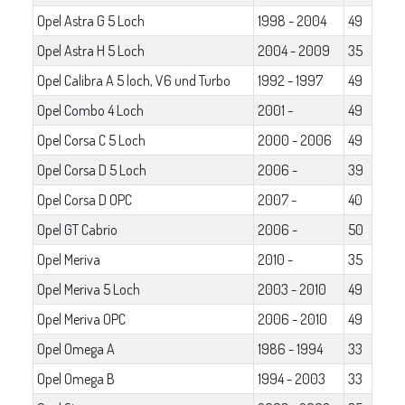
Opel Astra G 5 Loch
1998 - 2004
49
Opel Astra H 5 Loch
2004 - 2009
35
Opel Calibra A 5 loch, V6 und Turbo
1992 - 1997
49
Opel Combo 4 Loch
2001 -
49
Opel Corsa C 5 Loch
2000 - 2006
49
Opel Corsa D 5 Loch
2006 -
39
Opel Corsa D OPC
2007 -
40
Opel GT Cabrio
2006 -
50
Opel Meriva
2010 -
35
Opel Meriva 5 Loch
2003 - 2010
49
Opel Meriva OPC
2006 - 2010
49
Opel Omega A
1986 - 1994
33
Opel Omega B
1994 - 2003
33