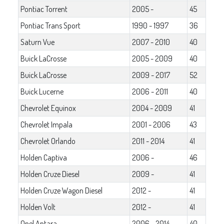
Pontiac Torrent
2005 -
45
Pontiac Trans Sport
1990 - 1997
36
Saturn Vue
2007 - 2010
40
Buick LaCrosse
2005 - 2009
40
Buick LaCrosse
2009 - 2017
52
Buick Lucerne
2006 - 2011
40
Chevrolet Equinox
2004 - 2009
41
Chevrolet Impala
2001 - 2006
43
Chevrolet Orlando
2011 - 2014
41
Holden Captiva
2006 -
46
Holden Cruze Diesel
2009 -
41
Holden Cruze Wagon Diesel
2012 -
41
Holden Volt
2012 -
41
Opel Antara
2006 - 2014
40