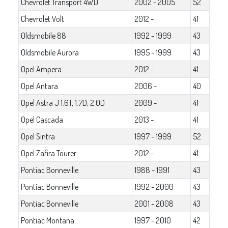
Chevrolet Transport 4WD
2002 - 2005
52
Chevrolet Volt
2012 -
41
Oldsmobile 88
1992 - 1999
43
Oldsmobile Aurora
1995 - 1999
43
Opel Ampera
2012 -
41
Opel Antara
2006 -
40
Opel Astra J 1.6T, 1.7D, 2.0D
2009 -
41
Opel Cascada
2013 -
41
Opel Sintra
1997 - 1999
52
Opel Zafira Tourer
2012 -
41
Pontiac Bonneville
1988 - 1991
43
Pontiac Bonneville
1992 - 2000
43
Pontiac Bonneville
2001 - 2008
43
Pontiac Montana
1997 - 2010
42