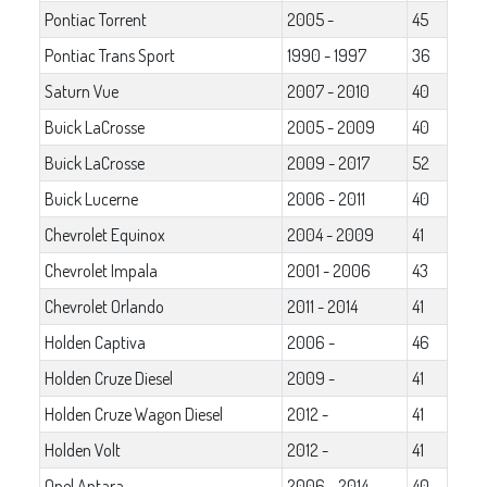
Pontiac Torrent
2005 -
45
Pontiac Trans Sport
1990 - 1997
36
Saturn Vue
2007 - 2010
40
Buick LaCrosse
2005 - 2009
40
Buick LaCrosse
2009 - 2017
52
Buick Lucerne
2006 - 2011
40
Chevrolet Equinox
2004 - 2009
41
Chevrolet Impala
2001 - 2006
43
Chevrolet Orlando
2011 - 2014
41
Holden Captiva
2006 -
46
Holden Cruze Diesel
2009 -
41
Holden Cruze Wagon Diesel
2012 -
41
Holden Volt
2012 -
41
Opel Antara
2006 - 2014
40