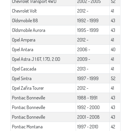
Chevrolet Transport 4WD
2002 - 2005
52
Chevrolet Volt
2012 -
41
Oldsmobile 88
1992 - 1999
43
Oldsmobile Aurora
1995 - 1999
43
Opel Ampera
2012 -
41
Opel Antara
2006 -
40
Opel Astra J 1.6T, 1.7D, 2.0D
2009 -
41
Opel Cascada
2013 -
41
Opel Sintra
1997 - 1999
52
Opel Zafira Tourer
2012 -
41
Pontiac Bonneville
1988 - 1991
43
Pontiac Bonneville
1992 - 2000
43
Pontiac Bonneville
2001 - 2008
43
Pontiac Montana
1997 - 2010
42