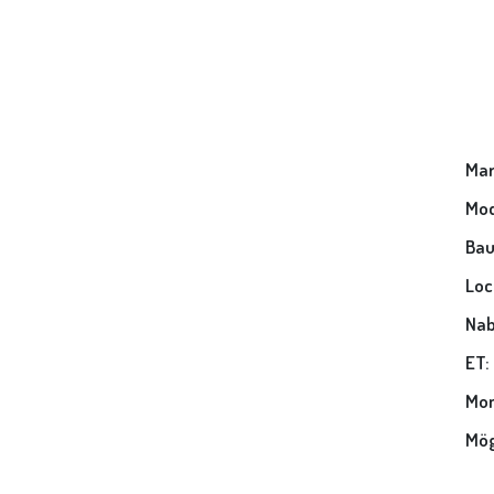
Mar
Mod
Bau
Loc
Nab
ET:
Mon
Mög