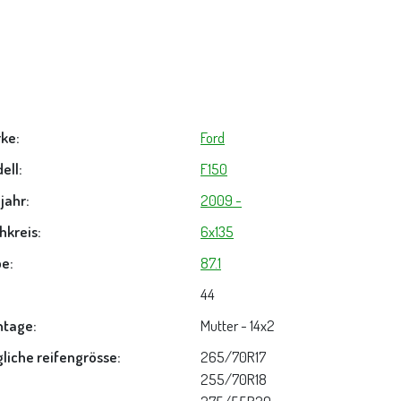
ke:
Ford
ell:
F150
jahr:
2009 -
hkreis:
6x135
e:
87.1
44
tage:
Mutter - 14x2
liche reifengrösse:
265/70R17
255/70R18