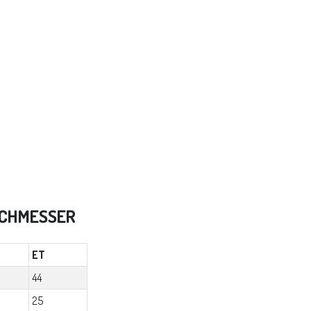
RCHMESSER
ET
44
25