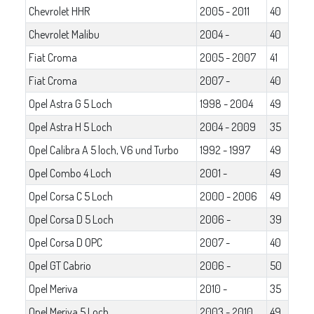
Chevrolet HHR
2005 - 2011
40
Chevrolet Malibu
2004 -
40
Fiat Croma
2005 - 2007
41
Fiat Croma
2007 -
40
Opel Astra G 5 Loch
1998 - 2004
49
Opel Astra H 5 Loch
2004 - 2009
35
Opel Calibra A 5 loch, V6 und Turbo
1992 - 1997
49
Opel Combo 4 Loch
2001 -
49
Opel Corsa C 5 Loch
2000 - 2006
49
Opel Corsa D 5 Loch
2006 -
39
Opel Corsa D OPC
2007 -
40
Opel GT Cabrio
2006 -
50
Opel Meriva
2010 -
35
Opel Meriva 5 Loch
2003 - 2010
49