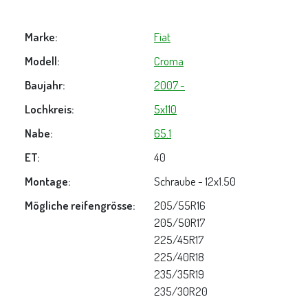
Marke:
Fiat
Modell:
Croma
Baujahr:
2007 -
Lochkreis:
5x110
Nabe:
65.1
ET:
40
Montage:
Schraube - 12x1.50
Mögliche reifengrösse:
205/55R16
205/50R17
225/45R17
225/40R18
235/35R19
235/30R20