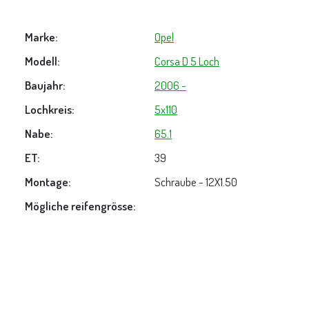
Marke:
Opel
Modell:
Corsa D 5 Loch
Baujahr:
2006 -
Lochkreis:
5x110
Nabe:
65.1
ET:
39
Montage:
Schraube - 12X1.50
Mögliche reifengrösse: