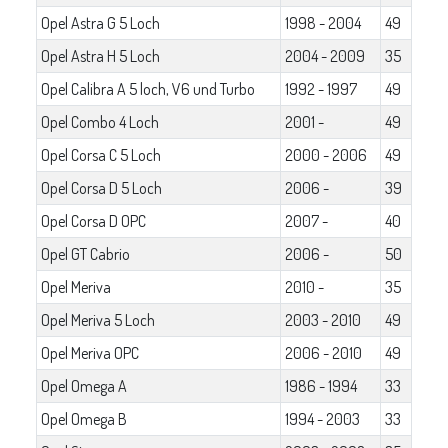
Opel Astra G 5 Loch
1998 - 2004
49
Opel Astra H 5 Loch
2004 - 2009
35
Opel Calibra A 5 loch, V6 und Turbo
1992 - 1997
49
Opel Combo 4 Loch
2001 -
49
Opel Corsa C 5 Loch
2000 - 2006
49
Opel Corsa D 5 Loch
2006 -
39
Opel Corsa D OPC
2007 -
40
Opel GT Cabrio
2006 -
50
Opel Meriva
2010 -
35
Opel Meriva 5 Loch
2003 - 2010
49
Opel Meriva OPC
2006 - 2010
49
Opel Omega A
1986 - 1994
33
Opel Omega B
1994 - 2003
33