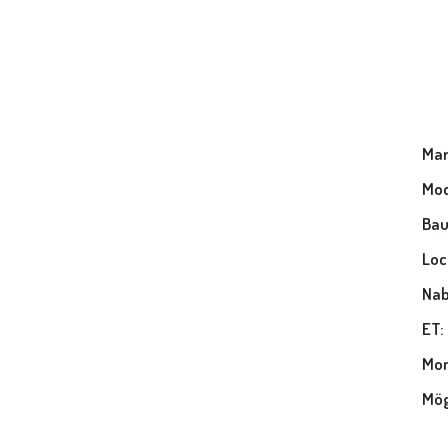
Mar
Mod
Bau
Loc
Nab
ET:
Mon
Mög