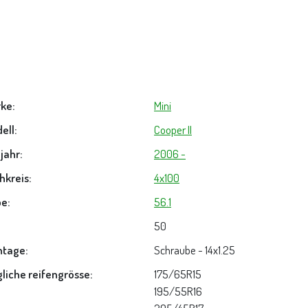
ke:
Mini
ell:
Cooper II
jahr:
2006 -
hkreis:
4x100
e:
56.1
50
tage:
Schraube - 14x1.25
liche reifengrösse:
175/65R15
195/55R16