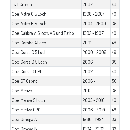
Fiat Croma
2007 -
40
Opel Astra G 5 Loch
1998 - 2004
49
Opel Astra H 5 Loch
2004 - 2009
35
Opel Calibra A 5 loch, V6 und Turbo
1992 - 1997
49
Opel Combo 4 Loch
2001 -
49
Opel Corsa C 5 Loch
2000 - 2006
49
Opel Corsa D 5 Loch
2006 -
39
Opel Corsa D OPC
2007 -
40
Opel GT Cabrio
2006 -
50
Opel Meriva
2010 -
35
Opel Meriva 5 Loch
2003 - 2010
49
Opel Meriva OPC
2006 - 2010
49
Opel Omega A
1986 - 1994
33
Opel Omega B
1994 - 2003
33