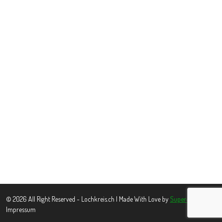
© 2026 All Right Reserved - Lochkreis.ch | Made With Love by
Super-www.pl
Impressum