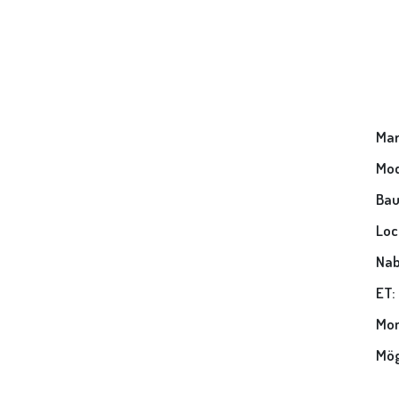
Mar
Mod
Bau
Loc
Nab
ET:
Mon
Mög