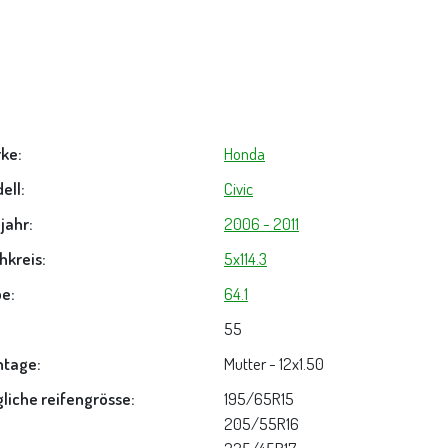
ke:
Honda
ell:
Civic
jahr:
2006 - 2011
hkreis:
5x114.3
e:
64.1
55
tage:
Mutter - 12x1.50
liche reifengrösse:
195/65R15
205/55R16