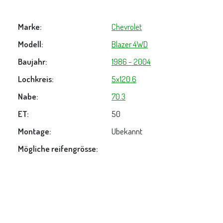
Marke:
Chevrolet
Modell:
Blazer 4WD
Baujahr:
1986 - 2004
Lochkreis:
5x120.6
Nabe:
70.3
ET:
50
Montage:
Ubekannt
Mögliche reifengrösse: