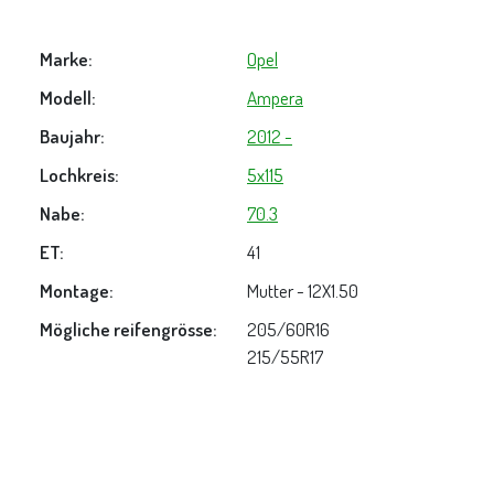
Marke:
Opel
Modell:
Ampera
Baujahr:
2012 -
Lochkreis:
5x115
Nabe:
70.3
ET:
41
Montage:
Mutter - 12X1.50
Mögliche reifengrösse:
205/60R16
215/55R17