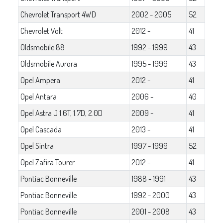
Chevrolet Transport 4WD
2002 - 2005
52
Chevrolet Volt
2012 -
41
Oldsmobile 88
1992 - 1999
43
Oldsmobile Aurora
1995 - 1999
43
Opel Ampera
2012 -
41
Opel Antara
2006 -
40
Opel Astra J 1.6T, 1.7D, 2.0D
2009 -
41
Opel Cascada
2013 -
41
Opel Sintra
1997 - 1999
52
Opel Zafira Tourer
2012 -
41
Pontiac Bonneville
1988 - 1991
43
Pontiac Bonneville
1992 - 2000
43
Pontiac Bonneville
2001 - 2008
43