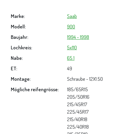
Marke:
Saab
Modell:
900
Baujahr:
1994 - 1998
Lochkreis:
5x110
Nabe:
65.1
ET:
49
Montage:
Schraube - 12X1.50
Mögliche reifengrösse:
185/65R15
205/50R16
215/45R17
225/45R17
215/40R18
225/40R18