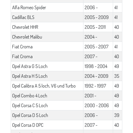
Alfa Romeo Spider
2006 -
41
Cadillac BLS
2005 - 2009
41
Chevrolet HHR
2005 - 2011
40
Chevrolet Malibu
2004 -
40
Fiat Croma
2005 - 2007
41
Fiat Croma
2007 -
40
Opel Astra G 5 Loch
1998 - 2004
49
Opel Astra H 5 Loch
2004 - 2009
35
Opel Calibra A 5 loch, V6 und Turbo
1992 - 1997
49
Opel Combo 4 Loch
2001 -
49
Opel Corsa C 5 Loch
2000 - 2006
49
Opel Corsa D 5 Loch
2006 -
39
Opel Corsa D OPC
2007 -
40