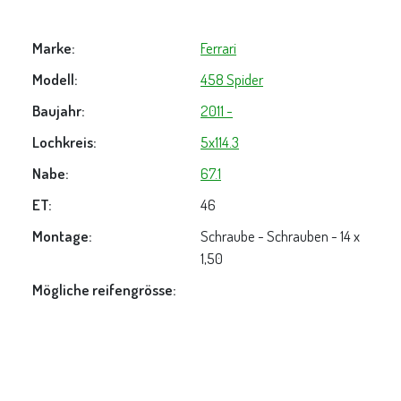
Marke:
Ferrari
Modell:
458 Spider
Baujahr:
2011 -
Lochkreis:
5x114.3
Nabe:
67.1
ET:
46
Montage:
Schraube - Schrauben - 14 x
1,50
Mögliche reifengrösse: