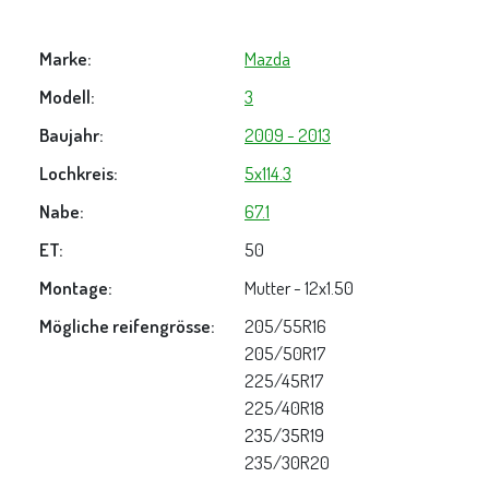
Marke:
Mazda
Modell:
3
Baujahr:
2009 - 2013
Lochkreis:
5x114.3
Nabe:
67.1
ET:
50
Montage:
Mutter - 12x1.50
Mögliche reifengrösse:
205/55R16
205/50R17
225/45R17
225/40R18
235/35R19
235/30R20